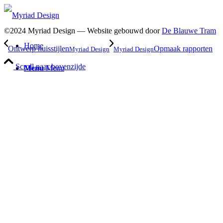
©2024 Myriad Design — Website gebouwd door
De Blauwe Tram
Home
Ontwerp huisstijlen
Opmaak rapporten
Myriad Design
Myriad Design
Scroll naar bovenzijde
Menu
Menu